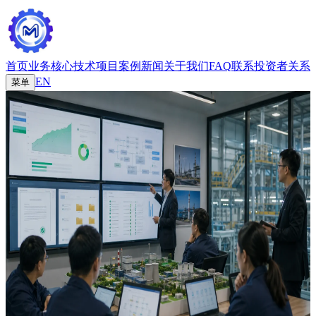
首页
业务
核心技术
项目案例
新闻
关于我们
FAQ
联系
投资者关系
EN
菜单
返回案例
03
/ 项目案例
辅助数字转型
为工业物联网企业落地数字双碳签署系统，覆盖数据总览、模
板管理、审批流、文件管理、仲裁管理及系统设置。
系统围绕企业低碳业务流程，将签署、存证、审核、归档与争
议处理集中到统一平台。管理端可以查看关键数据总览，业务
人员可以通过模板快速发起文件流转，审批节点与权限控制则
确保流程可追踪、可审计。
项目帮助客户把分散的纸质与半数字化流程整合为标准化平
台，为后续碳资产管理、工业物联网数据接入和企业级AI辅