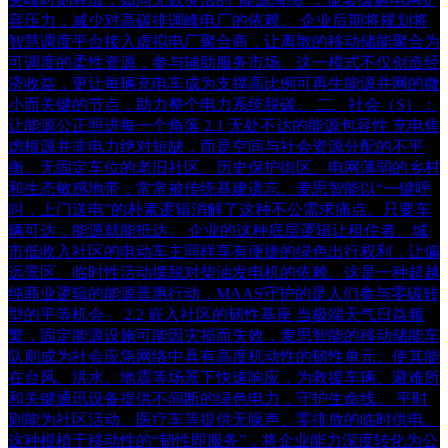
容压力，减少对高碳排调峰电厂的依赖。 企业后期将规划将
智慧调度平台接入虚拟电厂聚合商，让离散的移动储能聚合为
可调度的柔性资源，参与辅助服务市场。这一模式不仅创造经
济收益，更让每辆充电车成为支撑高比例可再生能源并网的微
小而关键的节点，助力整个电力系统脱碳。 二、社会（S）：
让能源公正照进每一个角落 2.1 无处不达的能源包容性 充电焦
虑根源并非电力绝对短缺，而是空间与社会资源分配的不平
衡。无固定车位的老旧社区、历史保护街区、电网薄弱的乡村
和生态敏感地带，常常被传统基建遗忘。麦思智能以“一键呼
叫，上门送电”的朴素逻辑消解了这种不公需求痛点。只要车
辆可达，能源就能抵达。 企业的这种底层逻辑让租住者、城
市低收入社区的电动车主同样享有便捷的绿色出行权利，让偏
远景区、临时性活动摆脱对柴油发电机的依赖。这是一种超越
纯商业逻辑的能源普惠行动，MAAS守护的是人们参与零碳转
型的平等机会。 2.2 嵌入社区的韧性基座 当极端天气日益频
繁，固定能源设施可能因灾损而失效，麦思智能的移动储能车
队则成为社会应急网络中具有高度机动性的韧性单元。使其能
在台风、洪水、地震等场景下快速响应，为救援车辆、避难所
和关键通讯设备提供不间断的绿色电力，守护生命线。 平时
则能为社区活动、医疗车等提供无噪声、零排放的临时供电。
这种根植于移动性的“韧性即服务”，将企业能力深度转化为公