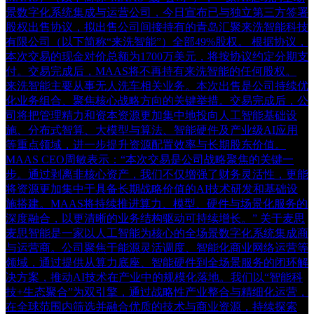
景数字化系统集成与运营公司，今日宣布已与独立第三方签署
股权出售协议，拟出售公司间接持有的青岛汇聚来洗智能科技
有限公司（以下简称“来洗智能”）全部49%股权。 根据协议，
本次交易的现金对价总额为1700万美元，将按协议约定分期支
付。交易完成后，MAAS将不再持有来洗智能的任何股权。
来洗智能主要从事无人洗车相关业务。本次出售是公司持续优
化业务组合、聚焦核心战略方向的关键举措。交易完成后，公
司将把管理精力和资本资源更加集中地投向人工智能基础设
施、分布式智算、大模型与算法、智能硬件及产业级AI应用
等重点领域，进一步提升资源配置效率与长期股东价值。
MAAS CEO周敏表示：“本次交易是公司战略聚焦的关键一
步。通过剥离非核心资产，我们不仅增强了财务灵活性，更能
将资源更加集中于具备长期战略价值的AI技术研发和基础设
施搭建。MAAS将持续推进算力、模型、硬件与场景化服务的
深度融合，以更清晰的业务结构驱动可持续增长。” 关于麦思
麦思智能是一家以人工智能为核心的全场景数字化系统集成商
与运营商。公司聚焦于能源灵活调度、智能化商业网络运营等
领域，通过提供从算力底座、智能硬件到全场景服务的闭环解
决方案，推动AI技术在产业中的规模化落地。我们以“智能科
技+生态聚合”为双引擎，通过战略性产业整合与精细化运营，
在全球范围内筛选并融合优质的技术与商业资源，持续探索