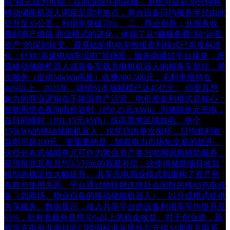
电”模式成为可能：在商业区午间高峰，系统可提前30分钟将
移动储能机器人调度至需求热点，单台设备日均服务半径由此
提升至35公里，利用率突破70%。 二、商业创新：从服务收
费到资产增值 商业模式的进化，体现了从“赚服务费”到“运营
资产”的深刻转变。最基础的电动车救援盈利模式已高度标准
化：针对“高速电动车没电”等场景，服务商通过平台接单，派
遣移动储能机器人或装备车载充电机机器人的服务车前往，单
次服务（提供50kWh电量）收费300-500元，毛利率维持在
40%以上。2025年，该细分市场规模已达45亿元。 但更具想
象力的商业逻辑在于能源资产运营。电价差套利模式是核心：
智能系统在夜间电价谷时（约0.25元/kWh）为储能单元充电，
在日间峰时（约1.15元/kWh）或高需求区域放电。单个
150kWh的移动储能机器人，仅凭日内单次循环，日均套利收
益即可超100元。更重要的是，随着电力市场化交易的放开，
这些分布式储能单元可作为聚合资产参与电网调频辅助服务，
获得每兆瓦每月约3-5万元的容量补偿，这使得储能项目收益
模型的稳定性大幅提升。 共享充电商业模式则重构了资产所
有权与使用关系。平台通过物联网连接社会闲散的移动充电设
备（如商场、物业自备的移动储能机器人），以分成模式提供
共享服务。数据显示，接入共享平台的设备利用率平均提升至
65%，所有者额外获得30%以上的租金收益。对于创业者，新
能源充电创业项目的门槛因标准化硬件与云端AI调度充电系