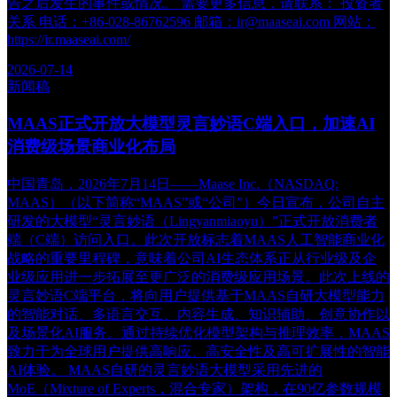
告之后发生的事件或情况。 需要更多信息，请联系： 投资者
关系 电话：+86-028-86762596 邮箱：ir@maaseai.com 网站：
https://ir.maaseai.com/
2026-07-14
新闻稿
MAAS正式开放大模型灵言妙语C端入口，加速AI
消费级场景商业化布局
中国青岛，2026年7月14日——Maase Inc.（NASDAQ:
MAAS）（以下简称“MAAS”或“公司”）今日宣布，公司自主
研发的大模型“灵言妙语（Lingyanmiaoyu）”正式开放消费者
端（C端）访问入口。此次开放标志着MAAS人工智能商业化
战略的重要里程碑，意味着公司AI生态体系正从行业级及企
业级应用进一步拓展至更广泛的消费级应用场景。此次上线的
灵言妙语C端平台，将向用户提供基于MAAS自研大模型能力
的智能对话、多语言交互、内容生成、知识辅助、创意协作以
及场景化AI服务。通过持续优化模型架构与推理效率，MAAS
致力于为全球用户提供高响应、高安全性及高可扩展性的智能
AI体验。 MAAS自研的灵言妙语大模型采用先进的
MoE（Mixture of Experts，混合专家）架构，在90亿参数规模