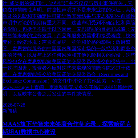
计”或类似的词汇时，这些词汇并不仅仅与历史事件有关，它
也在作前瞻性声明。前瞻性声明并不是未来业绩的保证，其所
涉及的风险和不确定性可能导致实际结果与麦思智能在前瞻性
声明中讨论的预期有重大不同。这些声明受到不确定性和风险
的影响，包括但不限于以下因素：麦思智能的目标和战略；麦
思智能未来的业务发展；产品和服务的需求和接受程度；技术
变化；经济环境；声誉和品牌；竞争和价格的影响；政府监
管；麦思智能服务的中国国内和国际市场的一般经济和商业条
件的波动，以及与上述任何风险和其他风险相关的假设，这些
风险包含在麦思智能向美国证券交易委员会提交的报告中。出
于这些因素，投资者不应对这些未实现的前瞻性陈述过于依
赖。在麦思智能提交给美国证券交易委员会（Securities and
Exchange Commission）的文件中讨论了其他因素，可在
www.sec.gov上查阅。麦思智能无义务公开修订这些前瞻性声
明，以反映本公告之后发生的事件或情况。
2026-07-28
新闻稿
MAAS旗下华智未来签署合作备忘录，探索哈萨克
斯坦AI数据中心建设