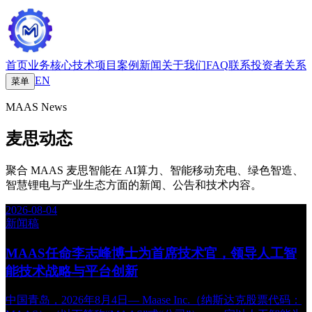
首页
业务
核心技术
项目案例
新闻
关于我们
FAQ
联系
投资者关系
EN
菜单
MAAS News
麦思动态
聚合 MAAS 麦思智能在 AI算力、智能移动充电、绿色智造、
智慧锂电与产业生态方面的新闻、公告和技术内容。
2026-08-04
新闻稿
MAAS任命李志峰博士为首席技术官，领导人工智
能技术战略与平台创新
中国青岛，2026年8月4日— Maase Inc.（纳斯达克股票代码：