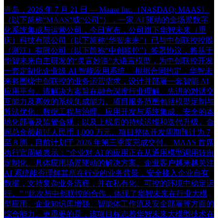
青岛，2026 年 7 月 21 日 — Maase Inc.（NASDAQ: MAAS）
（以下简称“MAAS”或“公司”），一家 AI 驱动的全场景数字
化系统集成与运营公司，今日宣布，公司旗下华智未来（重
庆）科技有限公司（以下简称“华智未来”）已与中创联控控股
（浙江）有限公司（以下简称“中创联控”）签署协议，将基于
华智未来自主研发的“灵言妙语”大语言模型，为中创联控开发
一套定制化企业级 AI 智能应用系统。 根据合同约定，华智未
来将围绕中创联控的业务运营需求，设计并部署一套智能 AI
应用平台。该解决方案旨在融合深度行业理解、先进的对话交
互能力及高效的系统集成能力。项目服务范围包括模型定制与
算法优化、数据工程与治理、应用开发与系统集成、安全的本
地化部署及监管合规，以及上线后的持续运维和迭代升级。合
同总金额超过人民币 1,000 万元。项目整体开发周期预计为 7
至 8 周，目前计划于 2026 年第三季度完成交付。 MAAS 首席
执行官周敏表示：“企业对 AI 的应用正在从通用模型调用转向
定制化、具体应用场景驱动的解决方案。企业客户越来越关注
AI 系统能否理解其所在行业的业务背景，安全接入企业自有
数据，支持复杂业务流程，并在私有化、可控的环境中稳定运
行。” “此次与中创联控的合作，体现了华智未来在行业大模
型应用、企业知识库增强、智能体工作流及安全部署等方面的
综合能力。更重要的是，该项目标志着华智未来大模型技术在