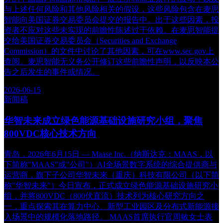
与上述任何风险和其他风险相关的假设，这些风险包含在麦思
智能向美国证券交易委员会提交的报告中。出于这些因素，投
资者不应对这些未实现的前瞻性陈述过于依赖。在麦思智能提
交给美国证券交易委员会（Securities and Exchange
Commission）的文件中讨论了其他因素，可在www.sec.gov上
查阅。麦思智能无义务公开修订这些前瞻性声明，以反映本公
告之后发生的事件或情况。
2026-06-15
新闻稿
华智未来成立绿色能源基础设施研究小组，聚焦
800VDC核心技术方向
青岛，2026年6月15日 — Maase Inc.（纳斯达克：MAAS，以
下简称"MAAS"或"公司"）AI全场景数字系统的综合提供商与
运营商，旗下子公司华智未来（重庆）科技有限公司（以下简
称"华智未来"）今日宣布，正式成立绿色能源基础设施研究小
组，并将800VDC（800伏直流）技术列为核心研究方向之
一，重点探索其在算力中心、新型工业园区及分布式新能源接
入场景中的规模化落地路径。 MAAS首席执行官周敏女士表