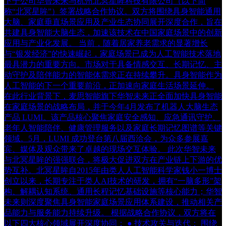
下子公司华智未来与杭州北冥星眸科技有限公司（以下简
称“北冥星眸”）签署战略合作协议。双方将围绕具身智能通用
大脑、家庭垂直场景应用及产业生态协同展开深度合作，旨在
共建具身智能大脑生态，加速该技术在中国家庭场景中的创新
应用与产业化发展。 当前，随着居家养老需求的显著增长
与“银发经济”的快速崛起，家庭场景已成为人工智能技术落地
最具潜力的重要方向。市场对于具备情感交互、长期记忆、主
动守护及陪伴能力的智能体需求正在持续攀升。具身智能作为
人工智能的下一个重要前沿，正加速向家庭生活场景延伸。
在此行业背景下，麦思智能旗下华智未来正全面加快具身智能
在家庭场景的战略布局，并于今年4月发布了机器人大脑生态
产品 LUMI。该产品核心聚焦家庭安全感知、应急通讯守护、
老年人智能陪伴、健康管理服务以及家庭长期记忆图谱等关键
领域。5月，LUMI 成功登台第八届西洽会，为众多参展嘉
宾、媒体及观众带来了卓越的现场交互体验。 此次华智未来
与北冥星眸的强强联合，将极大促进双方在产业链上下游的优
势互补。北冥星眸自2015年由类人人工智能科学家钱小一博士
创立以来，长期专注于类人AI技术的研发，拥有“一脑多形”架
构、解耦认知系统、通用长程记忆基础设施等核心能力；华智
未来则深度聚焦具身智能家庭场景应用体系建设，推动相关产
品能力与服务能力持续升级。 根据战略合作协议，双方将在
以下四大核心领域展开深度协同： ● 技术攻关与迭代： 围绕