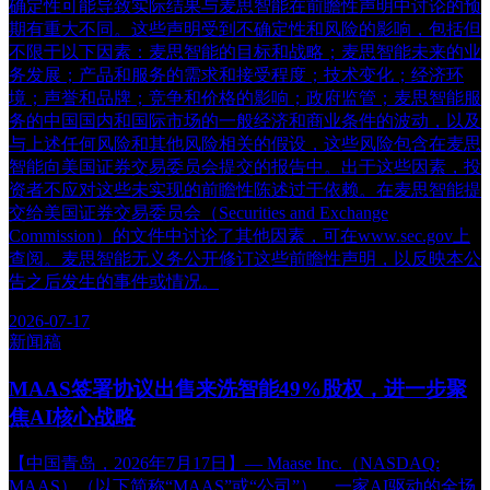
确定性可能导致实际结果与麦思智能在前瞻性声明中讨论的预
期有重大不同。这些声明受到不确定性和风险的影响，包括但
不限于以下因素：麦思智能的目标和战略；麦思智能未来的业
务发展；产品和服务的需求和接受程度；技术变化；经济环
境；声誉和品牌；竞争和价格的影响；政府监管；麦思智能服
务的中国国内和国际市场的一般经济和商业条件的波动，以及
与上述任何风险和其他风险相关的假设，这些风险包含在麦思
智能向美国证券交易委员会提交的报告中。出于这些因素，投
资者不应对这些未实现的前瞻性陈述过于依赖。在麦思智能提
交给美国证券交易委员会（Securities and Exchange
Commission）的文件中讨论了其他因素，可在www.sec.gov上
查阅。麦思智能无义务公开修订这些前瞻性声明，以反映本公
告之后发生的事件或情况。
2026-07-17
新闻稿
MAAS签署协议出售来洗智能49%股权，进一步聚
焦AI核心战略
【中国青岛，2026年7月17日】— Maase Inc.（NASDAQ:
MAAS）（以下简称“MAAS”或“公司”），一家AI驱动的全场