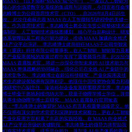
MAAS）（以下简称“MAAS”或“公司”），一家以人工智能为
核心的全场景数字化系统的集成商与运营商，今日宣布任命李
志峰博士为公司首席技术官（CTO），自2026年8月4日起生
效。 此次任命标志着 MAAS 在人工智能转型进程中的关键一
步。作为首席技术官，李志峰博士将全面负责公司整体技术战
略制定、人工智能技术路线图规划、核心平台架构设计、研发
体系管理以及工程执行能力建设，推动 MAAS 加速向全栈式
AI 产业平台演进。 李志峰博士此前担任MAAS子公司华智未
来（重庆）科技有限公司董事长，在人工智能、智能算力及相
关产业应用领域的发展过程中发挥了重要领导作用。此次出任
MAAS 首席技术官，将进一步深化华智未来的 AI 技术能力与
MAAS 整体战略的协同融合，强化公司在全栈 AI 产业链中的
技术竞争力。 李志峰博士在前沿科技研究、产业化应用及技
术生态建设领域拥有深厚积淀。他现任中国投资协会算力和存
储研究中心副主任、渝港科创企业发展联盟联席主席。李志峰
博士毕业于奥地利维也纳大学，获量子物理学博士学位，并曾
从事生物物理学博士后研究。 MAAS 首席执行官周敏表
示：“李志峰博士的加盟对 MAAS 而言具有重要战略意义。他
不仅拥有顶尖的学术背景和深厚的技术洞察力，更在人工智能
产业化应用方面积累了丰富的实践经验。在 MAAS 向全栈式
AI 产业平台升级的关键阶段，李志峰博士的领导力将帮助我
们夯实技术底座、提升平台能力，并加速 AI 生态体系的商业